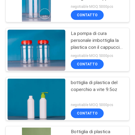
di plastica bianche
negotiable MOQ:5000pcs
CONTATTO
La pompa di cura
personale imbottiglia la
plastica con il cappuccio
giallo-chiaro
negotiable MOQ:5000pcs
CONTATTO
bottiglia di plastica del
coperchio a vite 9.5oz
negotiable MOQ:5000pcs
CONTATTO
Bottiglia di plastica