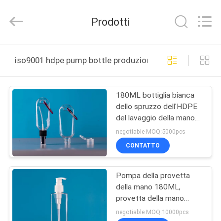
2025
YUHUAN
GAMO
Prodotti
INDUSTRY
CO.,Ltd.
All
Rights
CASA
Reserved.
iso9001 hdpe pump bottle produzione online
PRODOTTI
180ML bottiglia bianca
dello spruzzo dell'HDPE
CIRCA
del lavaggio della mano
NOI
da 6 once
negotiable MOQ:5000pcs
CONTATTO
GIRO
Pompa della provetta
DELLA
della mano 180ML,
FABBRICA
provetta della mano
dell'HDPE da 6 once
negotiable MOQ:10000pcs