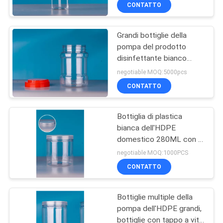
CONTROLLO
CONTATTO
DI
Grandi bottiglie della
QUALITÀ
pompa del prodotto
disinfettante bianco
MAPPA
rotondo vuoto della
negotiable MOQ:5000pcs
mano
DEL
CONTATTO
SITO
Bottiglia di plastica
bianca dell'HDPE
PRIVACY
domestico 280ML con la
crema del bagno della
POLICY
negotiable MOQ:1000PCS
pompa
CONTATTO
Bottiglie multiple della
pompa dell'HDPE grandi,
bottiglie con tappo a vite