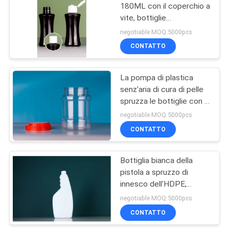
180ML con il coperchio a
vite, bottiglie
d'imballaggio cosmetiche
negotiable MOQ:5000pcs
6oz
CONTATTO
La pompa di plastica
senz'aria di cura di pelle
spruzza le bottiglie con il
cappuccio
negotiable MOQ:5000pcs
CONTATTO
Bottiglia bianca della
pistola a spruzzo di
innesco dell'HDPE,
prodotto disinfettante
negotiable MOQ:5000pcs
della bottiglia della
CONTATTO
pompa dell'alcool/mano