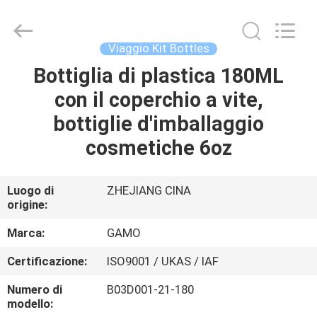
2026
YUHUAN
GAMO
INDUSTRY
CO.,Ltd.
Viaggio Kit Bottles
All
Rights
Bottiglia di plastica 180ML
CASA
Reserved.
con il coperchio a vite,
PRODOTTI
bottiglie d'imballaggio
cosmetiche 6oz
CIRCA
NOI
Luogo di
ZHEJIANG CINA
origine:
GIRO
Marca:
GAMO
DELLA
Certificazione:
ISO9001 / UKAS / IAF
FABBRICA
Numero di
B03D001-21-180
modello: