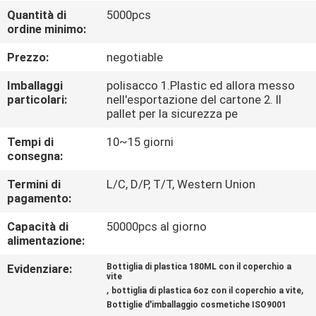
CONTROLLO
Quantità di
5000pcs
ordine minimo:
DI
QUALITÀ
Prezzo:
negotiable
Imballaggi
polisacco 1.Plastic ed allora messo
MAPPA
particolari:
nell'esportazione del cartone 2. Il
pallet per la sicurezza pe
DEL
Tempi di
10~15 giorni
SITO
consegna:
Termini di
L/C, D/P, T/T, Western Union
PRIVACY
pagamento:
POLICY
Capacità di
50000pcs al giorno
alimentazione:
Evidenziare:
Bottiglia di plastica 180ML con il coperchio a
vite
,
,
bottiglia di plastica 6oz con il coperchio a vite
Bottiglie d'imballaggio cosmetiche ISO9001