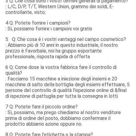
3 Q: Che cosa sono i vostri termini generali di pagamento?
: L/C, D/P, T/T, Western Union, grammo dei soldi, E-
controllante, visto;
4 Q: Potete fornire i campioni?
: Sì, possiamo fornire i campioni voi gratis
5 Q: Che cosa è i vostri vantaggi nel campo cosmetico?
: Abbiamo più di 10 anni in questo industriale, il nostro
prezzo è Favorbale, noi ha gruppo esportante
professionale, risposta rapida di offerta
6 Q: Come dose la vostra fabbrica fare il controllo di
qualità?
: Facciamo 15 macchine a iniezione degli insiemi e 20
macchine di salto della bottiglia degli insiemi effettuare, 5
persone del controllo di qualità l'ispezione online di &final
di ispezione di pattuglia per tutta la consegna in lotti
.
7 Q: Potete fare il piccolo ordine?
: Sì, possiamo, ma prego chiediamo al nostro venditore
prima di ordine del posto, dobbiamo confermare il
prodotto abbiamo azione oppure no.
8 Q: Potete fare l'etichetta o la stampa?