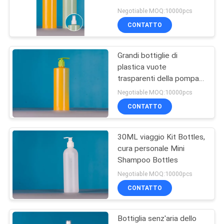
60ML 2oz
Negotiable MOQ:10000pcs
CONTATTO
15
Bottiglie di plastica
Grandi bottiglie di
plastica vuote
del contagoccia
trasparenti della pompa
dell'ANIMALE
Negotiable MOQ:10000pcs
DOMESTICO
CONTATTO
30ML viaggio Kit Bottles,
48
cura personale Mini
Bottiglie della
Shampoo Bottles
Negotiable MOQ:10000pcs
pompa dello
CONTATTO
sciampo
Bottiglia senz'aria dello