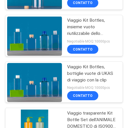
CONTROLLO
CONTATTO
DI
Viaggio Kit Bottles,
QUALITÀ
33
insieme vuoto
riutilizzabile dello
Bottiglie dello
sciampo della bottiglia di
Negotiable MOQ:10000pcs
spruzzo di profumo
viaggio
CONTATTO
Viaggio Kit Bottles,
bottiglie vuote di UKAS
di viaggio con la clip
30
Negotiable MOQ:10000pcs
CONTATTO
Bottiglie di Eliquid
Viaggio trasparente Kit
Bottle Set dell'ANIMALE
DOMESTICO di ISO9001