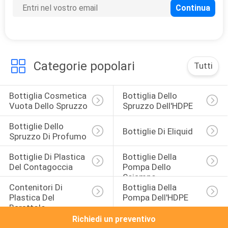
38
Pompa della
provetta della mano
Categorie popolari
Tutti
Bottiglia Cosmetica 
Bottiglia Dello 
Vuota Dello Spruzzo
Spruzzo Dell'HDPE
27
Bottiglie Dello 
Bottiglie Di Eliquid
Spruzzo Di Profumo
Bottiglie della
Bottiglie Di Plastica 
Bottiglie Della 
bevanda
Del Contagoccia
Pompa Dello 
Sciampo
dell'ANIMALE
Contenitori Di 
Bottiglia Della 
Plastica Del 
Pompa Dell'HDPE
DOMESTICO
Barattolo
Richiedi un preventivo