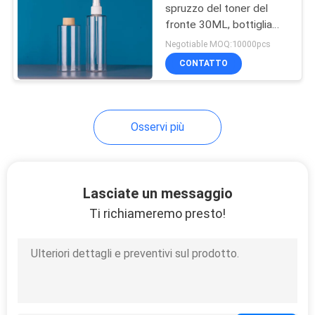
spruzzo del toner del
fronte 30ML, bottiglia
22
facciale della foschia
Negotiable MOQ:10000pcs
Contenitori di
CONTATTO
plastica del
barattolo
Osservi più
35
Lasciate un messaggio
Bottiglia della
Ti richiameremo presto!
pompa dell'HDPE