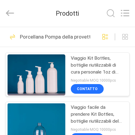
cosmetica
vuota
dello
Prodotti
spruzzo
fornitore.
Copyright
©
2021
CASA
49
-
2022
Porcellana Pompa della provetta della mano
plasticpumpspraybottles.com.
Bottiglia cosmetica
All
Rights
PRODOTTI
Reserved.
vuota dello spruzzo
Viaggio Kit Bottles,
bottiglie riutilizzabili di
CIRCA
cura personale 1oz di
NOI
dimensione di viaggio
Negotiable MOQ:10000pcs
CONTATTO
44
GIRO
Bottiglia dello
Viaggio facile da
DELLA
prendere Kit Bottles,
FABBRICA
spruzzo dell'HDPE
bottiglie riutilizzabili del
profumo di viaggio
Negotiable MOQ:10000pcs