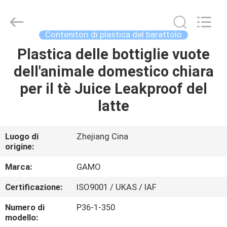
2026
YUHUAN
GAMO
INDUSTRY
CO.,Ltd.
Contenitori di plastica del barattolo
All
Rights
Plastica delle bottiglie vuote
CASA
Reserved.
dell'animale domestico chiara
PRODOTTI
per il tè Juice Leakproof del
latte
CIRCA
NOI
Luogo di
Zhejiang Cina
origine:
GIRO
Marca:
GAMO
DELLA
Certificazione:
ISO9001 / UKAS / IAF
FABBRICA
Numero di
P36-1-350
modello: