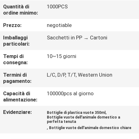
CONTROLLO
Quantità di
1000PCS
ordine minimo:
DI
QUALITÀ
Prezzo:
negotiable
Imballaggi
Sacchetti in PP → Cartoni
MAPPA
particolari:
DEL
Tempi di
10~15 giorni
consegna:
SITO
Termini di
L/C, D/P, T/T, Western Union
pagamento:
PRIVACY
Capacità di
100000pcs al giorno
POLICY
alimentazione:
Evidenziare:
,
Bottiglie di plastica vuote 350ml
Bottiglie vuote dell'animale domestico a
perfetta tenuta
,
Bottiglie vuote dell'animale domestico chiare