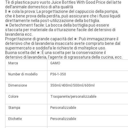
Tè di plastica puro vuoto Juice Bottles With Good Price del latte
dell'animale domestico di alta qualità
Il ✬ cola la prova: La progettazione del cappuccio della pompa,
che è bene prova della perdita, può assicurare che i flussi liquidi
direttamente nella post-utilizzazione della bottiglia.
✬ Detechment facile: La bocca della bottiglia può essere
staccata per materiale da otturazione facile del detersivo di
lavanderia ecc.
Progettazione di grande capacità del ✬: Può immagazzinare il
detersivo che di lavanderia insaccato avete comprato bene dal
supermercato e soddisfa le richieste di molteplice uso.
Buona scelta del ✬: È una scelta per la conservazione il
detersivo di lavanderia, l'agente di sgrassatura della cucina, ecc.
Marca
GAMO
Number di modello
P36-1-350
Dimensione
350ml/400ml/500ml/600ml
Colore
Trasparente/personalizzabile
Stampa
Personalizzabile
Etichette
Personalizzabile