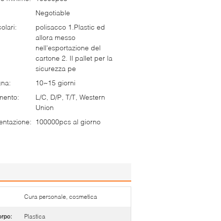
Negotiable
olari:
polisacco 1.Plastic ed
allora messo
nell'esportazione del
cartone 2. Il pallet per la
sicurezza pe
gna:
10~15 giorni
mento:
L/C, D/P, T/T, Western
Union
entazione:
100000pcs al giorno
Cura personale, cosmetica
orpo:
Plastica