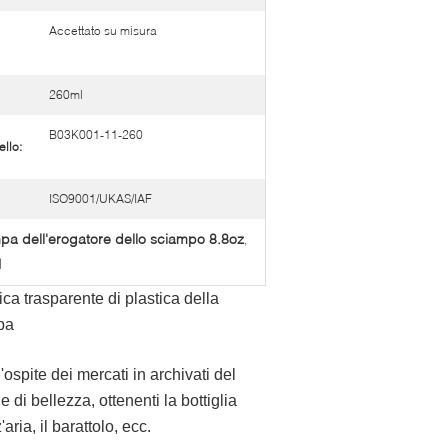
Accettato su misura
260ml
B03K001-11-260
llo:
ISO9001/UKAS/IAF
a dell'erogatore dello sciampo 8.8oz
,
1
ica trasparente di plastica della
pa
ospite dei mercati in archivati del
 di bellezza, ottenenti la bottiglia
ria, il barattolo, ecc.