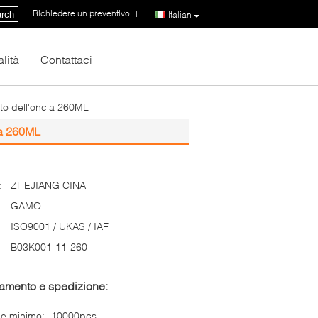
Richiedere un preventivo
|
rch
Italian
lità
Contattaci
to dell'oncia 260ML
ia 260ML
:
ZHEJIANG CINA
GAMO
ISO9001 / UKAS / IAF
B03K001-11-260
gamento e spedizione:
ne minimo:
10000pcs