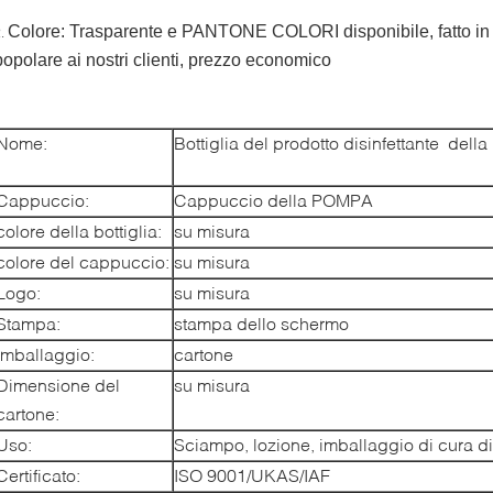
Colore: Trasparente e PANTONE COLORI disponibile, fatto in C
2.
popolare ai nostri clienti, prezzo economico
Nome:
Bottiglia
del
prodotto disinfettante dell
Cappuccio:
Cappuccio della POMPA
colore della bottiglia:
su misura
colore del cappuccio:
su misura
Logo:
su misura
Stampa:
stampa dello schermo
Imballaggio:
cartone
Dimensione del
su misura
cartone:
Uso:
Sciampo, lozione, imballaggio di cura di
Certificato:
ISO 9001/UKAS/IAF