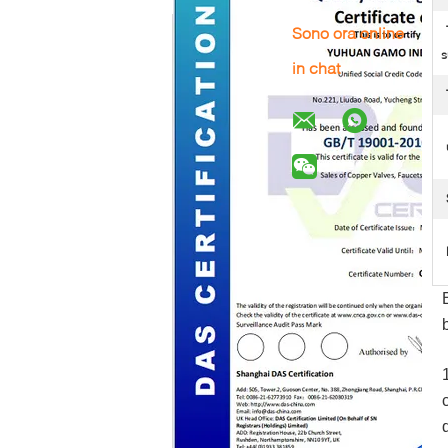
Sono ora online
s
in chat