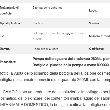
Trattamento di
Stampa dello schermo
Logo:
uperficie:
Tipo di plastica:
Plastica
Volume:
Sciampo, lozione, imballaggio di cura
uso:
Numero di mode
di pelle
Stampa:
Requisito di cliente
Certificato:
Pompa dell'erogatore dello sciampo 260ML
pomp
,
Evidenziare:
Bottiglie di plastica della pompa a mano ISO900
Bottiglia vuota dello sciampo della bottiglia della lozione cosmet
bottiglia dell'animale domestico del quadrato 260ML con la pom
1. GAMO è stato un produttore delle soluzioni d'imballaggio per l'
cosmetico, dello skincare, dei contenitori d'imballaggio del salone
dell'ANIMALE DOMESTICO, la bottiglia acrilica, la bottiglia senz'a