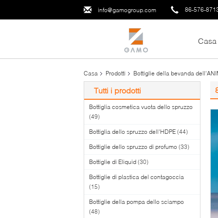
86-576-871
info@gamogroup.com
Casa
Casa
Prodotti
Bottiglie della bevanda dell'
Tutti i prodotti
Bottiglia cosmetica vuota dello spruzzo
(49)
Bottiglia dello spruzzo dell'HDPE
(44)
Bottiglie dello spruzzo di profumo
(33)
Bottiglie di Eliquid
(30)
Bottiglie di plastica del contagoccia
(15)
Bottiglie della pompa dello sciampo
(48)