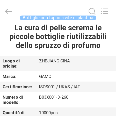
cosmetica
vuota
dello
spruzzo
fornitore.
Bottiglie con tappo a vite di plastica
Copyright
©
2021
La cura di pelle screma le
CASA
-
2023
piccole bottiglie riutilizzabili
plasticpumpspraybottles.com.
All
Rights
PRODOTTI
dello spruzzo di profumo
Reserved.
CIRCA
Luogo di
ZHEJIANG CINA
origine:
NOI
Marca:
GAMO
GIRO
Certificazione:
ISO9001 / UKAS / IAF
DELLA
Numero di
B03X001-3-260
FABBRICA
modello:
Quantità di
10000pcs