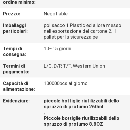
ordine minimo:
CONTROLLO
DI
Prezzo:
Negotiable
QUALITÀ
Imballaggi
polisacco 1.Plastic ed allora messo
particolari:
nell'esportazione del cartone 2. Il
pallet per la sicurezza pe
Tempi di
10~15 giorni
consegna:
Termini di
L/C, D/P, T/T, Western Union
pagamento:
Capacità di
100000pcs al giorno
alimentazione:
Evidenziare:
piccole bottiglie riutilizzabili dello
spruzzo di profumo 260ml
,
Piccole bottiglie riutilizzabili dello
spruzzo di profumo 8.8OZ
,