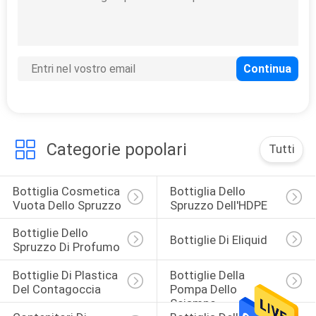
15
Bottiglie di plastica
del contagoccia
Categorie popolari
Tutti
Bottiglia Cosmetica 
Bottiglia Dello 
48
Vuota Dello Spruzzo
Spruzzo Dell'HDPE
Bottiglie della
Bottiglie Dello 
Bottiglie Di Eliquid
Spruzzo Di Profumo
pompa dello
Bottiglie Di Plastica 
Bottiglie Della 
sciampo
Del Contagoccia
Pompa Dello 
Sciampo