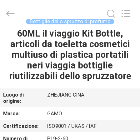
cosmetica
vuota
dello
spruzzo
fornitore.
Bottiglie dello spruzzo di profumo
Copyright
©
2021
60ML il viaggio Kit Bottle,
CASA
-
2025
articoli da toeletta cosmetici
YUHUAN
GAMO
INDUSTRY
PRODOTTI
multiuso di plastica portatili
CO.,Ltd.
All
Rights
neri viaggia bottiglie
Reserved.
CIRCA
riutilizzabili dello spruzzatore
NOI
Luogo di
ZHEJIANG CINA
origine:
GIRO
DELLA
Marca:
GAMO
FABBRICA
Certificazione:
ISO9001 / UKAS / IAF
Numero di
P19-2-60