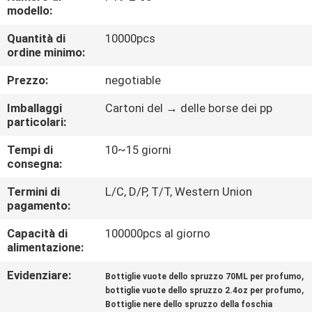
CONTROLLO
modello:
DI
Quantità di
10000pcs
ordine minimo:
QUALITÀ
Prezzo:
negotiable
MAPPA
Imballaggi
Cartoni del → delle borse dei pp
DEL
particolari:
SITO
Tempi di
10~15 giorni
consegna:
PRIVACY
Termini di
L/C, D/P, T/T, Western Union
pagamento:
POLICY
Capacità di
100000pcs al giorno
alimentazione:
Evidenziare:
,
Bottiglie vuote dello spruzzo 70ML per profumo
,
bottiglie vuote dello spruzzo 2.4oz per profumo
Bottiglie nere dello spruzzo della foschia