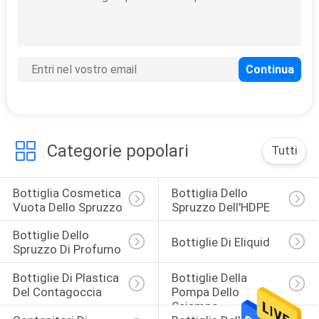
15
Bottiglie di plastica
del contagoccia
Categorie popolari
Tutti
Bottiglia Cosmetica 
Bottiglia Dello 
48
Vuota Dello Spruzzo
Spruzzo Dell'HDPE
Bottiglie della
Bottiglie Dello 
Bottiglie Di Eliquid
Spruzzo Di Profumo
pompa dello
Bottiglie Di Plastica 
Bottiglie Della 
sciampo
Del Contagoccia
Pompa Dello 
Sciampo