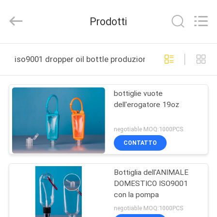
2026
YUHUAN
GAMO
Prodotti
INDUSTRY
CO.,Ltd.
All
Rights
CASA
Reserved.
iso9001 dropper oil bottle produzione online
PRODOTTI
bottiglie vuote
dell'erogatore 19oz
CIRCA
NOI
negotiable MOQ:1000PCS
CONTATTO
GIRO
Bottiglia dell'ANIMALE
DELLA
DOMESTICO ISO9001
FABBRICA
con la pompa
negotiable MOQ:1000PCS