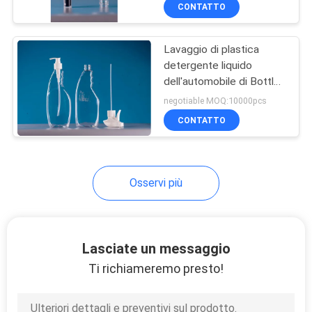
CONTROLLO
CONTATTO
DI
Lavaggio di plastica
QUALITÀ
detergente liquido
dell'automobile di Bottle
MAPPA
With Pump dell'agente di
negotiable MOQ:10000pcs
sgrassatura 580ML
DEL
CONTATTO
SITO
Osservi più
PRIVACY
POLICY
Lasciate un messaggio
Ti richiameremo presto!