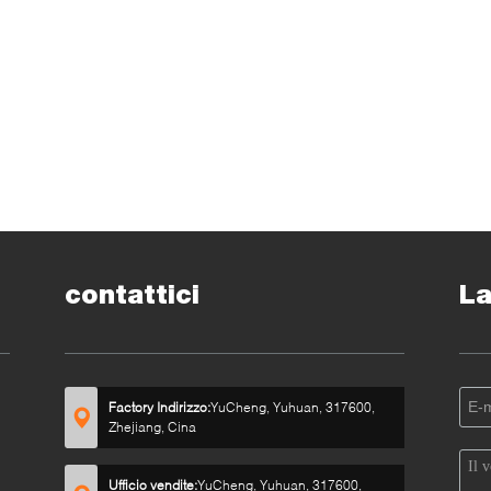
contattici
La
Factory Indirizzo:
YuCheng, Yuhuan, 317600,
Zhejiang, Cina
Ufficio vendite:
YuCheng, Yuhuan, 317600,