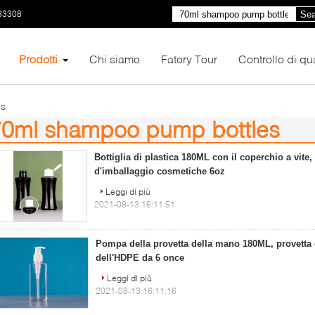
33308
Sea
Prodotti
Chi siamo
Fatory Tour
Controllo di qua
es
70ml shampoo pump bottles
)
Bottiglia di plastica 180ML con il coperchio a vite, 
d'imballaggio cosmetiche 6oz
Leggi di più
2021-08-13 16:11:51
Pompa della provetta della mano 180ML, provetta
dell'HDPE da 6 once
Leggi di più
2021-08-13 16:11:16