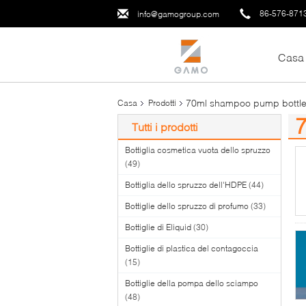
86-576-871
info@gamogroup.com
Casa
70ml shampoo pump bottl
Casa
Prodotti
Tutti i prodotti
(3
Bottiglia cosmetica vuota dello spruzzo
(49)
Bottiglia dello spruzzo dell'HDPE
(44)
Bottiglie dello spruzzo di profumo
(33)
Bottiglie di Eliquid
(30)
Bottiglie di plastica del contagoccia
(15)
Bottiglie della pompa dello sciampo
(48)