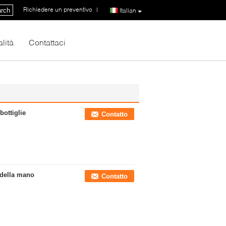
Richiedere un preventivo
|
rch
Italian
lità
Contattaci
bottiglie
Contatto
 della mano
Contatto