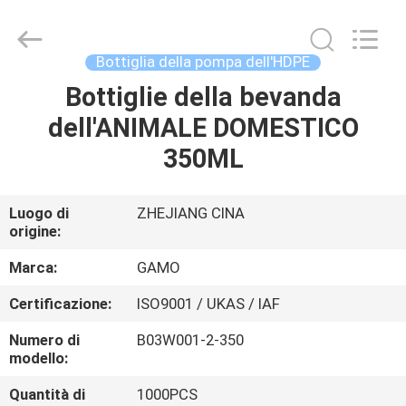
2026
YUHUAN
GAMO
INDUSTRY
CO.,Ltd.
Bottiglia della pompa dell'HDPE
All
Rights
Bottiglie della bevanda
CASA
Reserved.
dell'ANIMALE DOMESTICO
PRODOTTI
350ML
CIRCA
Luogo di
ZHEJIANG CINA
origine:
NOI
Marca:
GAMO
GIRO
Certificazione:
ISO9001 / UKAS / IAF
DELLA
Numero di
B03W001-2-350
FABBRICA
modello:
Quantità di
1000PCS