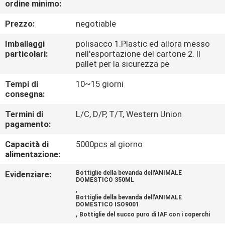
ordine minimo:
CONTROLLO
DI
Prezzo:
negotiable
QUALITÀ
Imballaggi
polisacco 1.Plastic ed allora messo
particolari:
nell'esportazione del cartone 2. Il
pallet per la sicurezza pe
MAPPA
Tempi di
10~15 giorni
DEL
consegna:
SITO
Termini di
L/C, D/P, T/T, Western Union
pagamento:
PRIVACY
Capacità di
5000pcs al giorno
POLICY
alimentazione:
Evidenziare:
Bottiglie della bevanda dell'ANIMALE
DOMESTICO 350ML
,
Bottiglie della bevanda dell'ANIMALE
DOMESTICO ISO9001
,
Bottiglie del succo puro di IAF con i coperchi