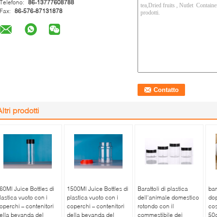
Telefono:
86-13777608788
Fax:
86-576-87131878
Altri prodotti
60Ml Juice Bottles di
1500Ml Juice Bottles di
Barattoli di plastica
bar
lastica vuoto con i
plastica vuoto con i
dell'animale domestico
dop
operchi – contenitori
coperchi – contenitori
rotondo con il
cos
ella bevanda del
della bevanda del
commestibile dei
50g