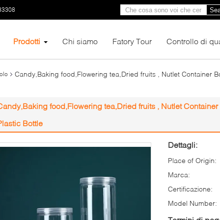
33308
Sea
Prodotti
Chi siamo
Fatory Tour
Controllo di qua
Candy,Baking food,Flowering tea,Dried fruits , Nutlet Container
tolo
Candy,Baking food,Flowering tea,Dried fruits , Nutlet Contain
Plastic Bottle
Dettagli:
Place of Origin:
Marca:
Certificazione:
Model Number:
Termini di pa