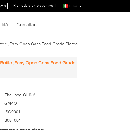
Richiedere un preventivo
|
rch
Italian
lità
Contattaci
 Bottle ,Easy Open Cans,Food Grade Plastic
er Bottle ,Easy Open Cans,Food Grade
ZheJiang CHINA
GAMO
ISO9001
B03F001
gamento e spedizione: