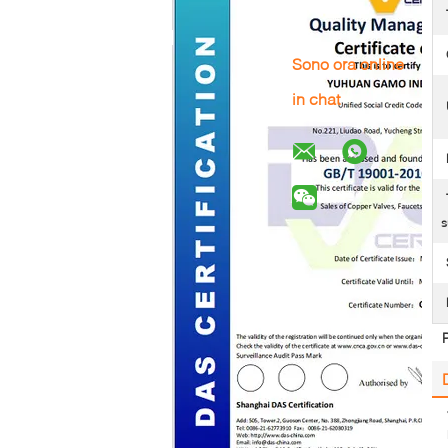
Sono ora online
in chat
s