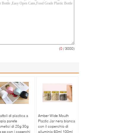
(
0
/ 3000)
attoli di plastica a
Amber Wide Mouth
pia parete
Plastic Jar nera bianca
metici di 20g 30g
con il coperchio di
 pp con i coperchi
alluminio 60ml 100ml