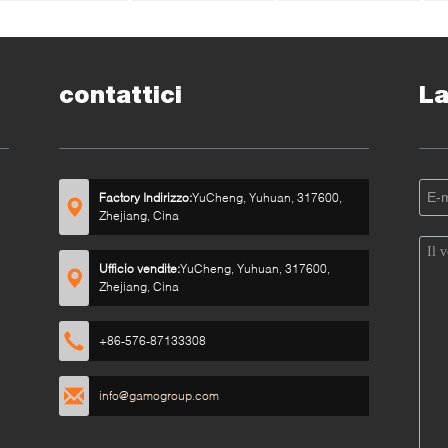
ilindro - grande per la
cilindro - grande per la
coperchi 6 Oz 8 Oz 8
onservazione dei
conservazione dei
Oz
ucchi casalinghi,
succhi casalinghi,
cqua
acqua
contattici
La
Factory Indirizzo:
YuCheng, Yuhuan, 317600,
Zhejiang, Cina
Ufficio vendite:
YuCheng, Yuhuan, 317600,
Zhejiang, Cina
+86-576-87133308
info@gamogroup.com