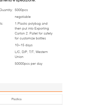
uantity:
5000pcs
negotiable
ls:
1.Plastic polybag and
then put into Exporting
Carton 2. Pallet for safety
for customize bottles
10~15 days
L/C, D/P, T/T, Western
Union
50000pcs per day
Plastica