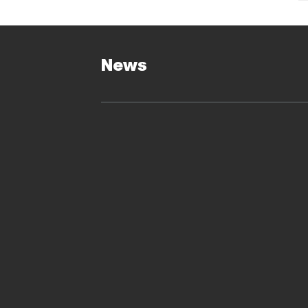
c
c
s
a
News