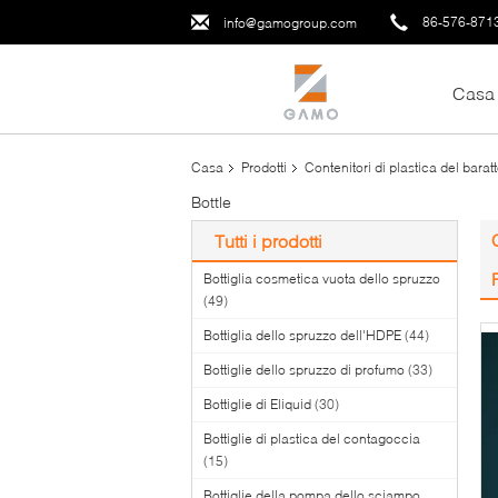
86-576-871
info@gamogroup.com
Casa
Casa
Prodotti
Contenitori di plastica del barat
Bottle
Tutti i prodotti
Bottiglia cosmetica vuota dello spruzzo
(49)
Bottiglia dello spruzzo dell'HDPE
(44)
Bottiglie dello spruzzo di profumo
(33)
Bottiglie di Eliquid
(30)
Bottiglie di plastica del contagoccia
(15)
Bottiglie della pompa dello sciampo