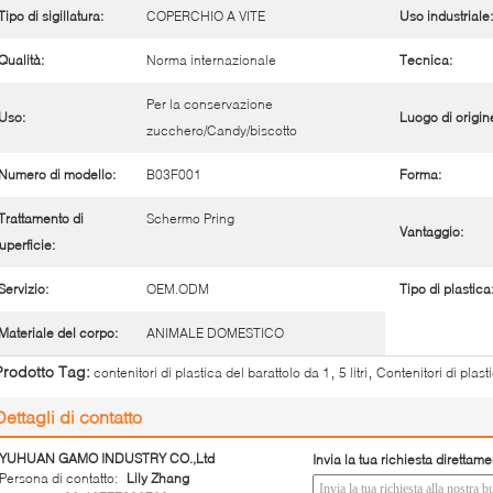
Tipo di sigillatura:
COPERCHIO A VITE
Uso industriale:
Qualità:
Norma internazionale
Tecnica:
Per la conservazione
Uso:
Luogo di origin
zucchero/Candy/biscotto
Numero di modello:
B03F001
Forma:
Trattamento di
Schermo Pring
Vantaggio:
uperficie:
Servizio:
OEM.ODM
Tipo di plastica
Materiale del corpo:
ANIMALE DOMESTICO
,
,
Prodotto Tag:
contenitori di plastica del barattolo da 1
5 litri
Contenitori di plas
Dettagli di contatto
YUHUAN GAMO INDUSTRY CO.,Ltd
Invia la tua richiesta direttame
Persona di contatto:
Lily Zhang