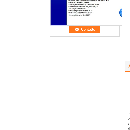
3
p
c
d